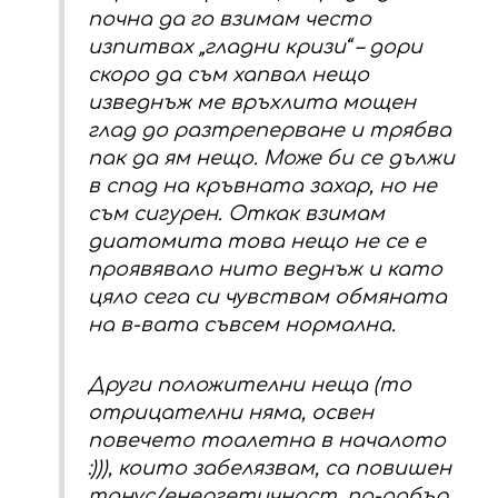
почна да го взимам често
изпитвах „гладни кризи“ – дори
скоро да съм хапвал нещо
изведнъж ме връхлита мощен
глад до разтреперване и трябва
пак да ям нещо. Може би се дължи
в спад на кръвната захар, но не
съм сигурен. Откак взимам
диатомита това нещо не се е
проявявало нито веднъж и като
цяло сега си чувствам обмяната
на в-вата съвсем нормална.
Други положителни неща (то
отрицателни няма, освен
повечето тоалетна в началото
:))), които забелязвам, са повишен
тонус/енергетичност, по-добър