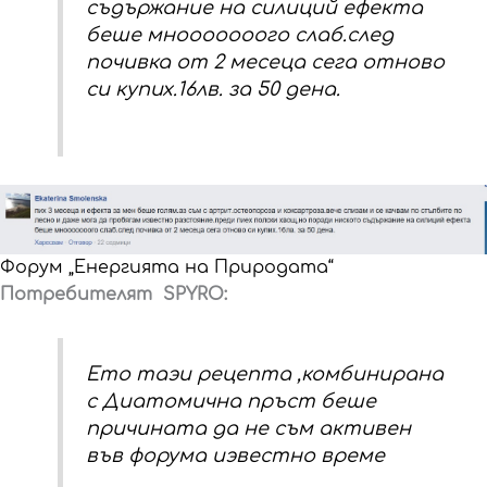
съдържание на силиций ефекта
беше мнооооооого слаб.след
почивка от 2 месеца сега отново
си купих.16лв. за 50 дена.
Форум „Енергията на Природата“
Потребителят SPYRO:
Ето таэи рецепта ,комбинирана
с Диатомична пръст беше
причината да не съм активен
във форума иэвестно време