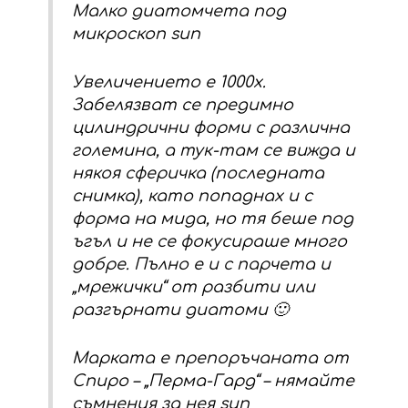
Малко диатомчета под
микроскоп sun
Увеличението е 1000х.
Забелязват се предимно
цилиндрични форми с различна
големина, а тук-там се вижда и
някоя сферичка (последната
снимка), като попаднах и с
форма на мида, но тя беше под
ъгъл и не се фокусираше много
добре. Пълно е и с парчета и
„мрежички“ от разбити или
разгърнати диатоми 🙂
Марката е препоръчаната от
Спиро – „Перма-Гард“ – нямайте
съмнения за нея sun