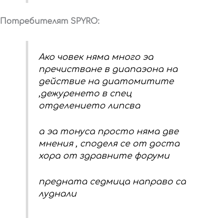
Потребителят SPYRO:
Ако човек няма много эа
пречистване в диапаэона на
действие на диатомитите
,дежуренето в спец
отделението липсва
а эа тонуса просто няма две
мнения , споделя се от доста
хора от здравните форуми
предната седмица направо са
луднали