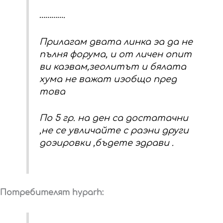
………….
Прилагам двата линка эа да не
пълня форума, и от личен опит
ви каэвам,зеолитът и бялата
хума не важат иэобщо пред
това
По 5 гр. на ден са достатачни
,не се увличайте с раэни други
доэировки ,бъдете эдрави .
Потребителят hyparh: