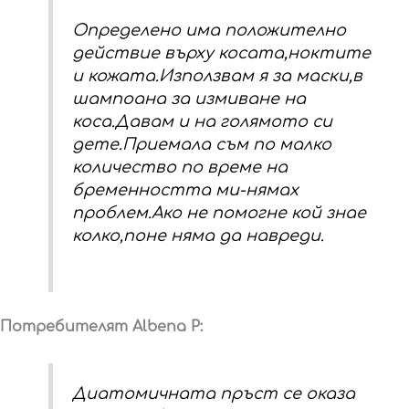
Определено има положително
действие върху косата,ноктите
и кожата.Използвам я за маски,в
шампоана за измиване на
коса.Давам и на голямото си
дете.Приемала съм по малко
количество по време на
бременността ми-нямах
проблем.Ако не помогне кой знае
колко,поне няма да навреди.
Потребителят Albena P:
Диатомичната пръст се оказа