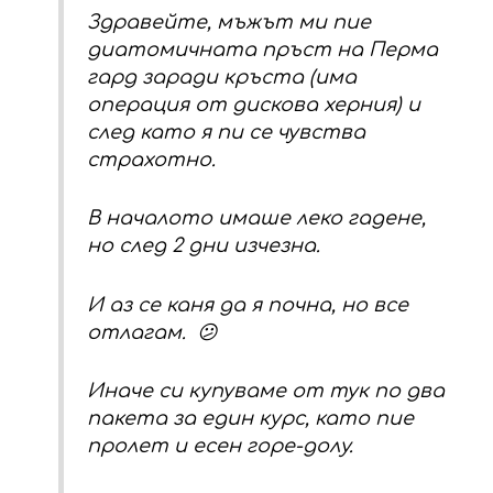
Здравейте, мъжът ми пие
диатомичната пръст на Перма
гард заради кръста (има
операция от дискова херния) и
след като я пи се чувства
страхотно.
В началото имаше леко гадене,
но след 2 дни изчезна.
И аз се каня да я почна, но все
отлагам. 😕
Иначе си купуваме от тук по два
пакета за един курс, като пие
пролет и есен горе-долу.