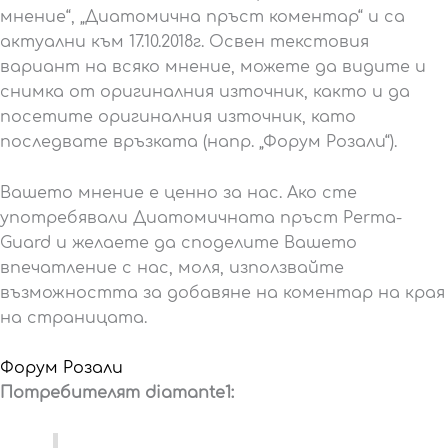
мнение“, „Диатомична пръст коментар“ и са
актуални към 17.10.2018г. Освен текстовия
вариант на всяко мнение, можете да видите и
снимка от оригиналния източник, както и да
посетите оригиналния източник, като
последвате връзката (напр. „Форум Розали“).
Вашето мнение е ценно за нас. Ако сте
употребявали Диатомичната пръст Perma-
Guard и желаете да споделите Вашето
впечатление с нас, моля, използвайте
възможността за добавяне на коментар на края
на страницата.
Форум Розали
Потребителят diamante1: