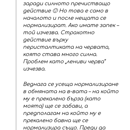
заради силното пречистващо
действие 🙂 Но това е само в
началото и после нещата се
нормализират. Ако имате запек –
той изчезва. Страхотно
действие върху
перисталтиката на червата,
която става много силна.
Проблем като „лениви черва“
изчезва.
Веднага се усеща нормализиране
в обмяната на в-вата – на който
му е прекалено бърза (като
моята) ще се забави, а
предполагам на който му е
прекалено бавна ще се
нормализира също. Преди да