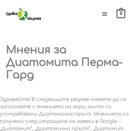
Skip
to
0
content
Мнения за
Диатомита Перма-
Гард
Здравейте! В следващите редове можете да се
запознаете с мненията на хора, които са
употребявали Диатомична пръст. Мненията са
получени след изпращане на заявки в Google –
„Диатомит“, „Диатомична пръст“, „Диатомит