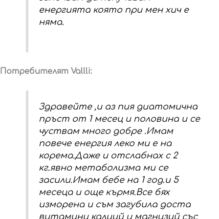
енергията която при мен хич е
няма.
Потребителят Vallli:
Здравейте ,и аз пия диатомична
пръст от 1 месец и половина и се
чуствам много добре .Имам
повече енергия леко ми е на
корема.Даже и отслабнах с 2
кг.явно метаболизма ми се
засили.Имам бебе на 1 год.и 5
месеца и още кърмя.Все бях
изморена и съм загубила доста
витамини калций и магнизий със