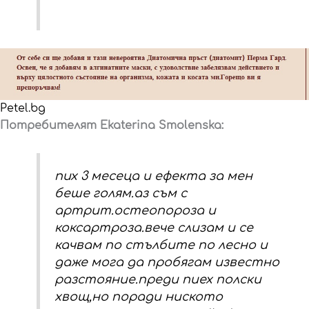
Petel.bg
Потребителят Ekaterina Smolenska:
пих 3 месеца и ефекта за мен
беше голям.аз съм с
артрит.остеопороза и
коксартроза.вече слизам и се
качвам по стълбите по лесно и
даже мога да пробягам известно
разстояние.преди пиех полски
хвощ,но поради ниското