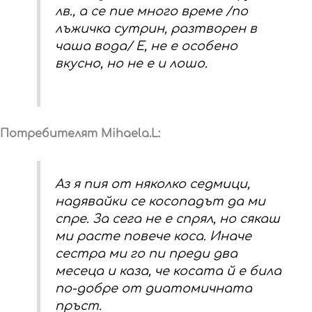
лв., а се пие много време /по
лъжичка сутрин, разтворен в
чаша вода/ Е, не е особено
вкусно, но не е и лошо.
Потребителят Mihaela.L:
Аз я пия от няколко седмици,
надявайки се косопадът да ми
спре. За сега не е спрял, но сякаш
ми расте повече коса. Иначе
сестра ми го пи преди два
месеца и каза, че косата й е била
по-добре от диатомичната
пръст.