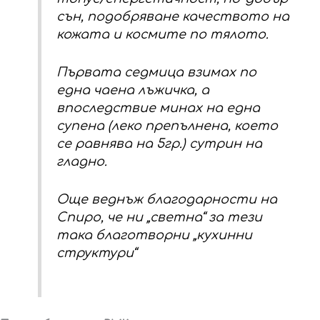
сън, подобряване качеството на
кожата и космите по тялото.
Първата седмица взимах по
една чаена лъжичка, а
впоследствие минах на една
супена (леко препълнена, което
се равнява на 5гр.) сутрин на
гладно.
Още веднъж благодарности на
Спиро, че ни „светна“ за тези
така благотворни „кухинни
структури“