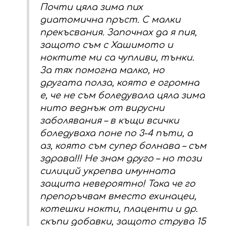
Почти цяла зима пих
диатомична пръст. С малки
прекъсвания. Започнах да я пия,
защото съм с Хашимото и
ноктите ми са чупливи, тънки.
За тях помогна малко, но
другата полза, която е огромна
е, че не съм боледувала цяла зима
нито веднъж от вирусни
заболявания – в къщи всички
боледуваха поне по 3-4 пъти, а
аз, която съм супер болнава – съм
здрава!!! Не знам друго – но този
силиций укрепва имунната
защита невероятно! Така че го
препоръчвам вместо ехинацеи,
котешки нокти, плаценти и др.
скъпи добавки, защото струва 15