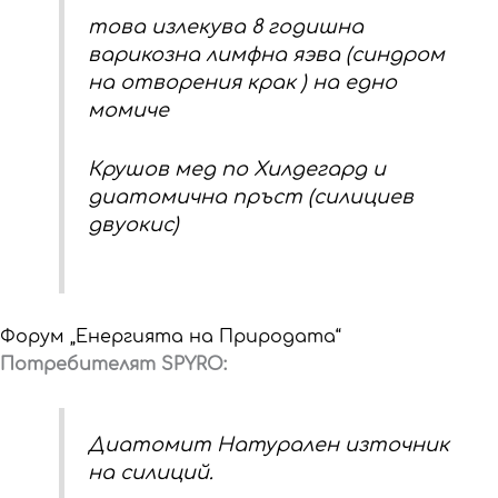
това излекува 8 годишна
варикозна лимфна яэва (синдром
на отворения крак ) на едно
момиче
Крушов мед по Хилдегард и
диатомична пръст (силициев
двуокис)
Форум „Енергията на Природата“
Потребителят SPYRO:
Диатомит Натурален източник
на силиций.