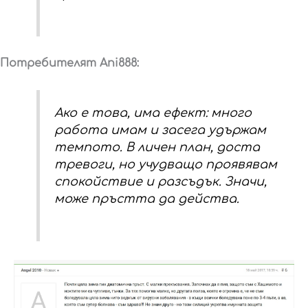
Потребителят Ani888:
Ако е това, има ефект: много
работа имам и засега удържам
темпото. В личен план, доста
тревоги, но учудващо проявявам
спокойствие и разсъдък. Значи,
може пръстта да действа.