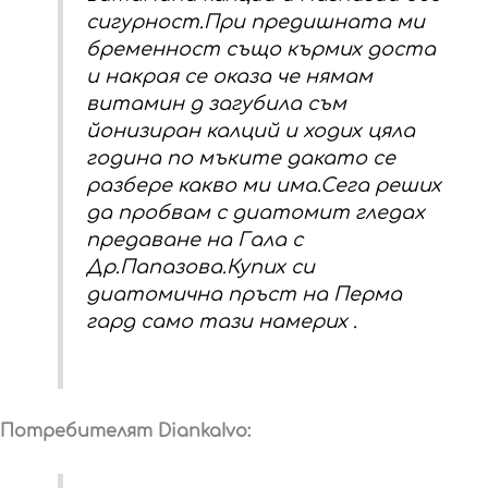
сигурност.При предишната ми
бременност също кърмих доста
и накрая се оказа че нямам
витамин д загубила съм
йонизиран калций и ходих цяла
година по мъките дакато се
разбере какво ми има.Сега реших
да пробвам с диатомит гледах
предаване на Гала с
Др.Папазова.Купих си
диатомична пръст на Перма
гард само тази намерих .
Потребителят DiankaIvo: