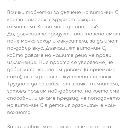
Всички таблетки за дъвчене на витамин С,
които намерих, съдържат захар и
пълнители. Какво мога да направя?
Да, дъвчещите продукти обикновено имат
поне малко захар и овкусители, за да имат
по-добър вкус. Дъвчащият витамин С,
който даваме на нашите деца не прави
изключение. Ние просто се уверяваме, че
добавките, които им даваме (и приемаме
сами), не съдържат изкуствени съставки.
Трудно е да се избегнат всички пълнители,
затова правим най-доброто, на което сме
способни, и имаме предвид, че попадането
на витамин С в детския организъм е най-
важното.
За да заобиколим нежеланите съставки,