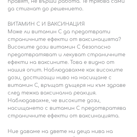
правят, не върши работа. Те трябва сами
да стигнат до решението.
ВИТАМИН С И ВАКСИНАЦИЯ
Може ли витамин С да предотврати
страничните ефекти от ваксинацията?
Високите дози витамин С безопасно
предотвратяват и лекуват страничните
ефекти на ваксините. Това е видно от
нашия опит. Наблюдавахме как високите
дози, достигащи ниво на насищане с
витамин С, връщат дъщеря ни към здраве
след тежка ваксинална реакция.
Наблюдавахме, че високите дози,
насищането с витамин С предотвратява
страничните ефекти от ваксинацията.
Ние даваме на двете ни деца нива на