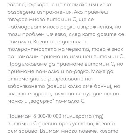
газове, къркорене на стомаха или леко
разредени изпражнения. Ако приемеш
твърде много витамин С, ще се
наблюдават много редки изпражнения, но
този проблем изчезва, след като дозите се
намалят. Когато се достигне
толерантността на червата, това е знак
да намалим приема на излишен витамин С.
Продължаваме да приемаме витамин С, но
приемаме по-малко и по-рядко. Може да
отнеме дни за разрешаване на
заболяването (зависи колко сме болни), но
когато е здраво, тялото се нуждае от по-
малко и „задържа“ по-малко С.
Приемам 8 000-10 000 милиграма (mg)
витамин С дневно през устата, когато
съм здрава. Взимам много повече, когато