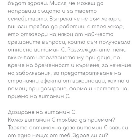
бъдат здрави. Мисля, че можеш да
направиш същото и за твоето
семейството. Въпреки че не съм лекар и
винаги трябва да работиш с твоя лекар,
ето отговори на някои от най-често
срещаните въпроси, които съм получавала
относно витамин С. Разглежданите теми
включват използването му при деца, по
време на бременност и кърмене, за лечение
на заболявания, за предотвратяване на
странични ефекти от ваксинации, както и
помощ при дозиране, форма и честота на
приема на витамин С.
Дозиране на витамин С
Колко витамин С трябва да приемам?
Твоята оптимална доза витамин С зависи
от едно нещо: от теб. Здрав ли си?