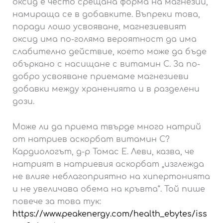
оксид е често срещана форма на магнезий,
намираща се в добавките. Въпреки това,
поради лошо усвояване, магнезиевият
оксид има по-голяма вероятност да има
слабително действие, което може да бъде
объркано с насищане с витамин С. За по-
добро усвояване приемаме магнезиеви
добавки между храненията и в разделени
дози.
Може ли да приема твърде много натрий
от натриев аскорбат витамин С?
Кардиологът, д-р Томас Е. Леви, казва, че
натрият в натриевия аскорбат „изглежда
не влияе неблагоприятно на хипертонията
и не увеличава обема на кръвта“. Той пише
повече за това тук:
https://www.peakenergy.com/health_ebytes/iss