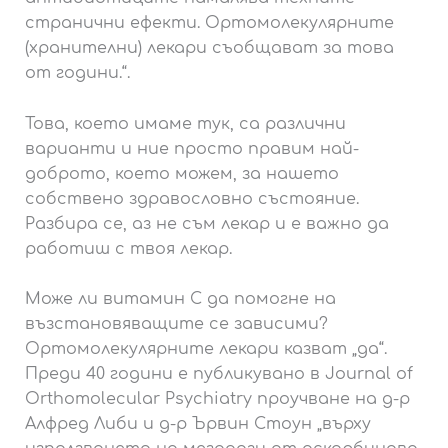
странични ефекти. Ортомолекулярните
(хранителни) лекари съобщават за това
от години.“.
Това, което имаме тук, са различни
варианти и ние просто правим най-
доброто, което можем, за нашето
собствено здравословно състояние.
Разбира се, аз не съм лекар и е важно да
работиш с твоя лекар.
Може ли витамин С да помогне на
възстановяващите се зависими?
Ортомолекулярните лекари казват „да“.
Преди 40 години е публикувано в Journal of
Orthomolecular Psychiatry проучване на д-р
Алфред Либи и д-р Ървин Стоун „върху