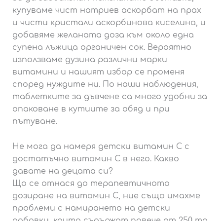
купуваме чист натриев аскорбат на прах
и чисти кристали аскорбинова киселина, и
добавяме желаната доза към около една
супена лъжица органичен сок. Вероятно
използваме дузина различни марки
витамини и нашият избор се променя
според нуждите ни. По наши наблюдения,
таблетките за дъвчене са много удобни за
опаковане в кутиите за обяд и при
пътуване.
Не мога да намеря детски витамин С с
достатъчно витамин С в него. Какво
давате на децата си?
Що се отнася до терапевтичното
дозиране на витамин С, ние също имахме
проблеми с намирането на детски
добавки, които съдържат повече от 250 mg