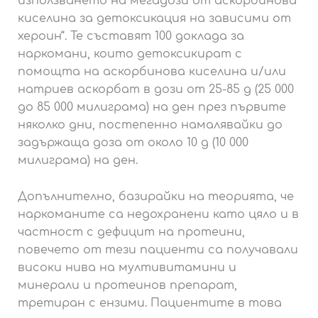
използването на мегадози от аскорбинова
киселина за детоксикация на зависими от
хероин“. Те съставят 100 доклада за
наркомани, които детоксикират с
помощта на аскорбинова киселина и/или
натриев аскорбат в дози от 25-85 g (25 000
до 85 000 милиграма) на ден през първите
няколко дни, постепенно намалявайки до
задържаща доза от около 10 g (10 000
милиграма) на ден.
Допълнително, базирайки на теорията, че
наркоманите са недохранени като цяло и в
частност с дефицит на протеини,
повечето от тези пациенти са получавали
високи нива на мултивитамини и
минерали и протеинов препарат,
третиран с ензими. Пациентите в това