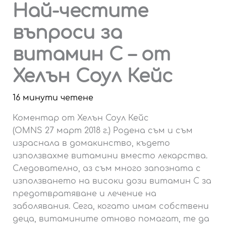
Най-честите
въпроси за
витамин С – от
Хелън Соул Кейс
16 минути четене
Коментар от Хелън Соул Кейс
(OMNS 27 март 2018 г.) Родена съм и съм
израснала в домакинство, където
използвахме витамини вместо лекарства.
Следователно, аз съм много запозната с
използването на високи дози витамин С за
предотвратяване и лечение на
заболявания. Сега, когато имам собствени
деца, витамините отново помагат, те да