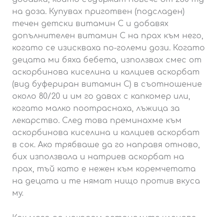
на доза. Купувах приготвен (подсладен)
течен детски витамин С и добавях
допълнителен витамин С на прах към него,
когато се изискваха по-големи дози. Когато
децата ми бяха бебета, използвах смес от
аскорбинова киселина и калциев аскорбат
(вид буфериран витамин С) в съотношение
около 80/20 и им го давах с капкомер или,
когато малко поотраснаха, лъжица за
лекарство. След това преминахме към
аскорбинова киселина и калциев аскорбат
в сок. Ако трябваше да го направя отново,
бих използвала и натриев аскорбат на
прах, тъй като е нежен към коремчетата
на децата и те нямат нищо против вкуса
му.