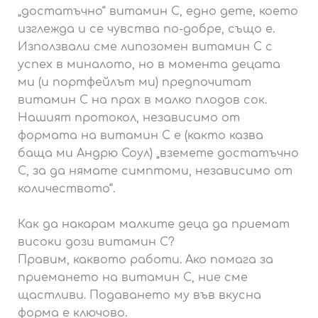
„достатъчно“ витамин С, едно дете, което
изглежда и се чувства по-добре, също е.
Използвали сме липозомен витамин С с
успех в миналото, но в момента децата
ми (и портфейлът ми) предпочитат
витамин С на прах в малко плодов сок.
Нашият протокол, независимо от
формата на витамин С е (както казва
баща ми Андрю Соул) „вземете достатъчно
С, за да нямате симптоми, независимо от
количеството“.
Как да накарам малките деца да приемат
високи дози витамин С?
Правим, каквото работи. Ако помага за
приемането на витамин C, ние сме
щастливи. Подаването му във вкусна
форма е ключово.