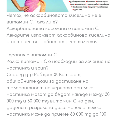
Четох, че аскорбиновата киселина не е
витамин С. Така ли е?
Аскорбиновата киселина е витамин С.
Лекарите използват аскорбинова киселина
и натриев аскорбат от десетилетия.
Терапия с витамин С
Колко витамин С е необходим за лечение на
настинка и грип?
Според д-р Робърт Ф. Каткарт,
обичайните дози за достигане на
толерантност на червата при лека
настинка могат да бъдат някъде между 30
000 mg и 60 000 mg витамин С на ден,
дадени в разделени дози. Човек с тежка
настинка може да приеме 60 000 mg до 100