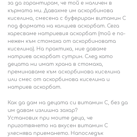
за да гарантирам, че той е наличен в
кърмата ми. Давахме им аскорбинова
киселина, смесена с буфериран витамин С
под формата на калциев аскорбат. Сега
харесваме натриевия аскорбат (той е по-
нежен към стомаха от аскорбиновата
киселина). На практика, ние даваме
натриев аскорбат сутрин. След като
децата ни имат храна в стомаха,
преминаваме към аскорбинова киселина
или смес от аскорбинова киселина и
натриев аскорбат.
Как да дам на децата си витамин С, без да
им давам излишна захар?
Установих при моите деца, че
приготвянето на вкусен витамин С
улеснява приемането. Напоследък