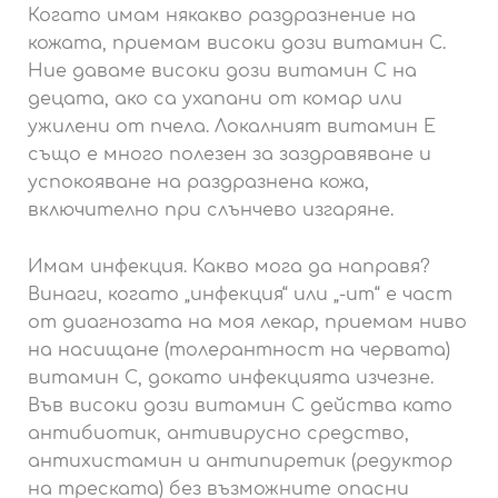
Когато имам някакво раздразнение на
кожата, приемам високи дози витамин С.
Ние даваме високи дози витамин С на
децата, ако са ухапани от комар или
ужилени от пчела. Локалният витамин Е
също е много полезен за заздравяване и
успокояване на раздразнена кожа,
включително при слънчево изгаряне.
Имам инфекция. Какво мога да направя?
Винаги, когато „инфекция“ или „-ит“ е част
от диагнозата на моя лекар, приемам ниво
на насищане (толерантност на червата)
витамин С, докато инфекцията изчезне.
Във високи дози витамин С действа като
антибиотик, антивирусно средство,
антихистамин и антипиретик (редуктор
на треската) без възможните опасни