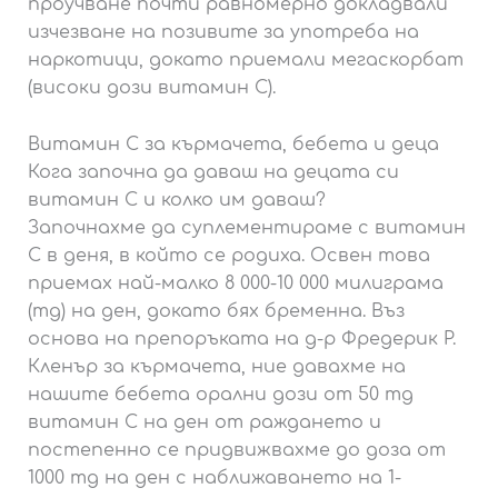
проучване почти равномерно докладвали
изчезване на позивите за употреба на
наркотици, докато приемали мегаскорбат
(високи дози витамин С).
Витамин С за кърмачета, бебета и деца
Кога започна да даваш на децата си
витамин С и колко им даваш?
Започнахме да суплементираме с витамин
С в деня, в който се родиха. Освен това
приемах най-малко 8 000-10 000 милиграма
(mg) на ден, докато бях бременна. Въз
основа на препоръката на д-р Фредерик Р.
Кленър за кърмачета, ние давахме на
нашите бебета орални дози от 50 mg
витамин С на ден от раждането и
постепенно се придвижвахме до доза от
1000 mg на ден с наближаването на 1-