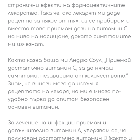
странични ефекти на фармацевтичните
лекарства. Така че, ако лекарят ми даде
рецепта за някое от тях, аз се прибирам и
вместо това приемам дози на витамин С
на ниво на насищане, докато симптомите
ми изчезнат.
Както казва баща ми Андрю Соул, „Приемай
достатъчно витамин C, за да нямаш
симптоми, независимо от количеството.“
Знам, че винаги мога да изпълня
рецептата на лекаря, но ми е много по-
удобно първо да опитам безопасен,
основен витамин.
За лечение на инфекции приемам и
допълнително витамин А, уверявам се, че
получавам достатъчно витамин D (както и