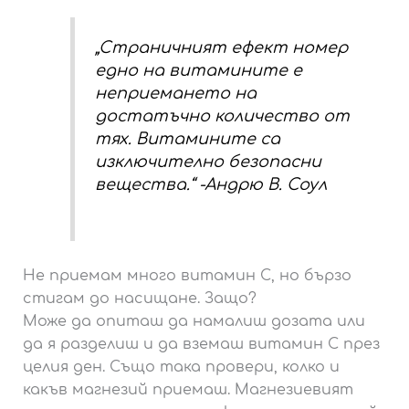
„Страничният ефект номер
едно на витамините е
неприемането на
достатъчно количество от
тях. Витамините са
изключително безопасни
вещества.“ -Андрю В. Соул
Не приемам много витамин С, но бързо
стигам до насищане. Защо?
Може да опиташ да намалиш дозата или
да я разделиш и да вземаш витамин С през
целия ден. Също така провери, колко и
какъв магнезий приемаш. Магнезиевият