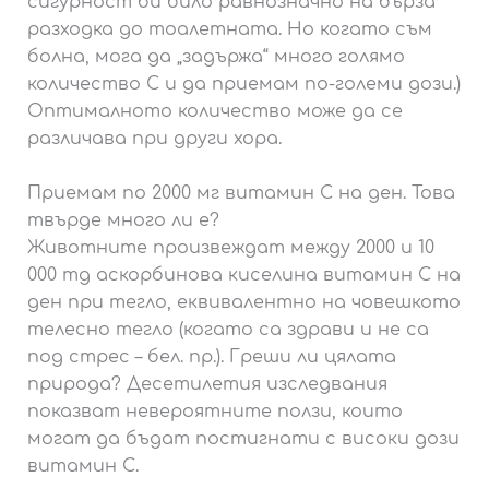
сигурност би било равнозначно на бърза
разходка до тоалетната. Но когато съм
болна, мога да „задържа“ много голямо
количество С и да приемам по-големи дози.)
Оптималното количество може да се
различава при други хора.
Приемам по 2000 мг витамин С на ден. Това
твърде много ли е?
Животните произвеждат между 2000 и 10
000 mg аскорбинова киселина витамин С на
ден при тегло, еквивалентно на човешкото
телесно тегло (когато са здрави и не са
под стрес – бел. пр.). Греши ли цялата
природа? Десетилетия изследвания
показват невероятните ползи, които
могат да бъдат постигнати с високи дози
витамин С.