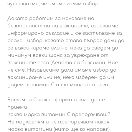
чувствахме, че имаме голям избор.
Докато работим за налагане на
безопасността на ваксините, изискваме
информирано съгласие и се застъпваме за
реален избор, когато става въпрос дали да
се ваксинираме или не, нека да сведем до
минимум всеки шанс за увреждане от
ваксините сега. Децата са безсилни. Ние
не сме. Независимо дали имаме избор да
ваксинираме или не, нека изберем да им
дадем витамин С и то много от него.
Витамин С: каква форма и кога да се
приема
Каква марка витамин С препоръчваш?
Не подкрепям и не препоръчвам никоя
марка витамини (нито ще го направя).