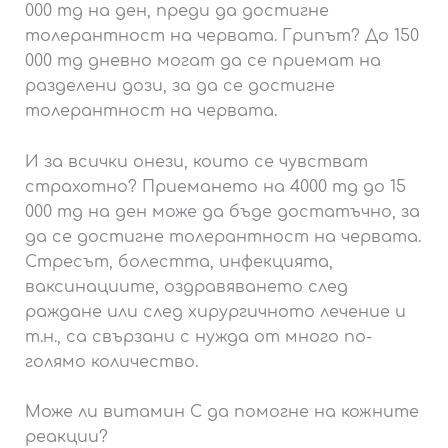
000 mg на ден, преди да достигне
толерантност на червата. Грипът? До 150
000 mg дневно могат да се приемат на
разделени дози, за да се достигне
толерантност на червата.
И за всички онези, които се чувстват
страхотно? Приемането на 4000 mg до 15
000 mg на ден може да бъде достатъчно, за
да се достигне толерантност на червата.
Стресът, болестта, инфекцията,
ваксинациите, оздравяването след
раждане или след хирургичното лечение и
т.н., са свързани с нужда от много по-
голямо количество.
Може ли витамин С да помогне на кожните
реакции?