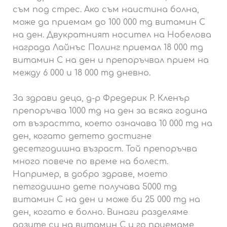
съм под стрес. Ако съм наистина болна,
може да приемам до 100 000 mg витамин С
на ден. Двукратният носител на Нобелова
награда Лайнъс Полинг приемал 18 000 mg
витамин С на ден и препоръчвал прием на
между 6 000 и 18 000 mg дневно.
За здрави деца, д-р Фредерик Р. Кленър
препоръчва 1000 mg на ден за всяка година
от възрастта, което означава 10 000 mg на
ден, когато детето достигне
десетгодишна възраст. Той препоръчва
много повече по време на болест.
Например, в добро здраве, моето
петгодишно дете получава 5000 mg
витамин С на ден и може би 25 000 mg на
ден, когато е болно. Винаги разделяме
дозите си на витамин С и го приемаме