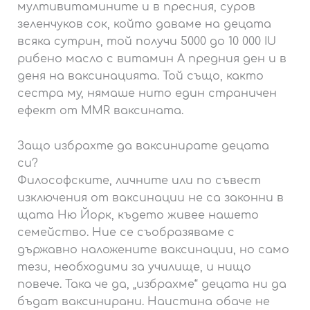
мултивитамините и в пресния, суров
зеленчуков сок, който даваме на децата
всяка сутрин, той получи 5000 до 10 000 IU
рибено масло с витамин А предния ден и в
деня на ваксинацията. Той също, както
сестра му, нямаше нито един страничен
ефект от MMR ваксината.
Защо избрахте да ваксинирате децата
си?
Философските, личните или по съвест
изключения от ваксинации не са законни в
щата Ню Йорк, където живее нашето
семейство. Ние се съобразяваме с
държавно наложените ваксинации, но само
тези, необходими за училище, и нищо
повече. Така че да, „избрахме“ децата ни да
бъдат ваксинирани. Наистина обаче не