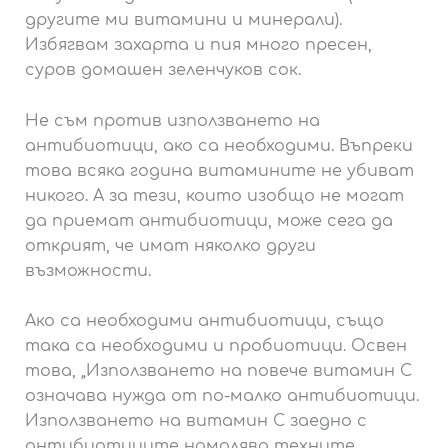
другите ми витамини и минерали).
Избягвам захарта и пия много пресен,
суров домашен зеленчуков сок.
Не съм против използването на
антибиотици, ако са необходими. Въпреки
това всяка година витамините не убиват
никого. А за тези, които изобщо не могат
да приемат антибиотици, може сега да
открият, че имат няколко други
възможности.
Ако са необходими антибиотици, също
така са необходими и пробиотици. Освен
това, „Използването на повече витамин С
означава нужда от по-малко антибиотици.
Използването на витамин С заедно с
антибиотиците намалява техните