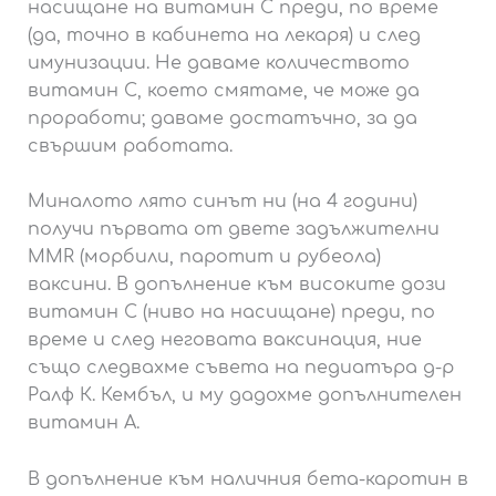
насищане на витамин С преди, по време
(да, точно в кабинета на лекаря) и след
имунизации. Не даваме количеството
витамин С, което смятаме, че може да
проработи; даваме достатъчно, за да
свършим работата.
Миналото лято синът ни (на 4 години)
получи първата от двете задължителни
MMR (морбили, паротит и рубеола)
ваксини. В допълнение към високите дози
витамин С (ниво на насищане) преди, по
време и след неговата ваксинация, ние
също следвахме съвета на педиатъра д-р
Ралф К. Кембъл, и му дадохме допълнителен
витамин А.
В допълнение към наличния бета-каротин в