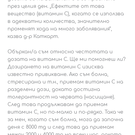
през целия ден. „Ефектите от това
вещество (витамин С), когато се използва
в адекватни количества, значително
променят хода на много заболявания“,
казва д-р Каткарт.
Объркан/а съм относно честотата и
дозата на витамин С. Ще ми помогнеш ли?
Дозирането на витамин С изисква
известно привикване. Ако съм болна,
стресирана и т.н., приемам витамин С на
разделени дози, докато достигна
толерантност на червата (насищане).
След това продължавам да приемам
витамин С, но по-малко и по-рядко. Така че
за мен, когато съм болна, мога да започна
деня с 8000 mg и след това да приемам
между 2000 и 4000 mg на всеки час, докато