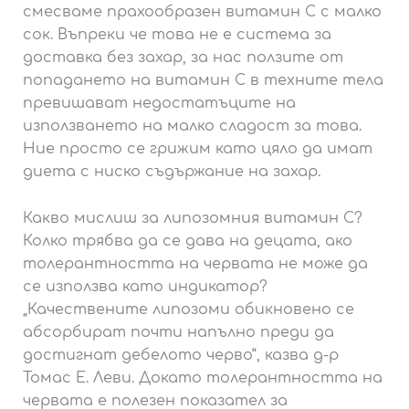
смесваме прахообразен витамин С с малко
сок. Въпреки че това не е система за
доставка без захар, за нас ползите от
попадането на витамин С в техните тела
превишават недостатъците на
използването на малко сладост за това.
Ние просто се грижим като цяло да имат
диета с ниско съдържание на захар.
Какво мислиш за липозомния витамин С?
Колко трябва да се дава на децата, ако
толерантността на червата не може да
се използва като индикатор?
„Качествените липозоми обикновено се
абсорбират почти напълно преди да
достигнат дебелото черво“, казва д-р
Томас Е. Леви. Докато толерантността на
червата е полезен показател за