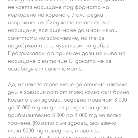
не усетя насищане под формата на
къркорене на корема и / или редки
изпражнения. След като се постигне
насищане, все още може да имам някои
симптоми на заболяване, но те се
подобряват и се чувствам по-добре.
Продължавам да приемам дози на ниво на
насищане с витамин С, докато не се
освободя от симптомите.
Да, понякога това може да отнеме няколко
дни в зависимост от това колко съм болна.
Когато съм здрава, редовно приемам 8 000
до 10 000 mg на ден в разделени дози,
приблизително 3 000 до 4 000 mg на всяко
хранене. (Когато съм здрава, ако взема
тези 8000 mg наведнъж, това със