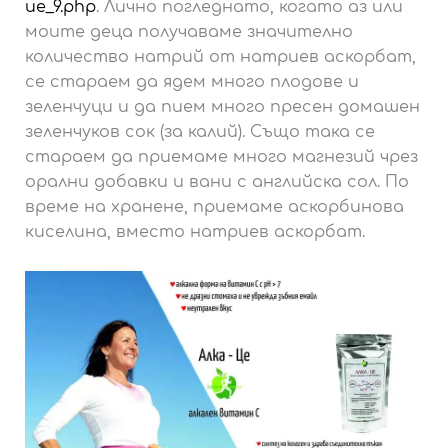
ue_9.php
. Лично погледнато, когато аз или
моите деца получаваме значително
количество натрий от натриев аскорбат,
се стараем да ядем много плодове и
зеленчуци и да пием много пресен домашен
зеленчуков сок (за калий). Също така се
стараем да приемаме много магнезий чрез
орални добавки и вани с английска сол. По
време на хранене, приемаме аскорбинова
киселина, вместо натриев аскорбат.