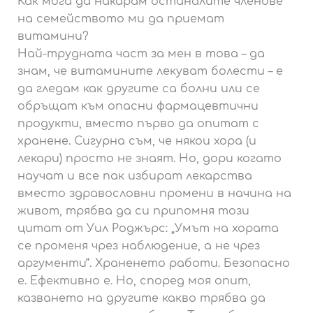
Как мога да накарам останалите членове
на семейството ми да приемат
витамини?
Най-трудната част за мен в това – да
знам, че витамините лекуват болести – е
да гледам как другите са болни или се
обръщат към опасни фармацевтични
продукти, вместо първо да опитат с
хранене. Сигурна съм, че някои хора (и
лекари) просто не знаят. Но, дори когато
научат и все пак избират лекарства
вместо здравословни промени в начина на
живот, трябва да си припомня този
цитат от Уил Роджърс: „Умът на хората
се променя чрез наблюдение, а не чрез
аргументи“. Храненето работи. Безопасно
е. Ефективно е. Но, според моя опит,
казването на другите какво трябва да