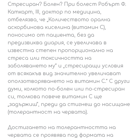
Стресиран? Болен? При болест Робърт Ф.
Каткарт, III, доктор по медицина,
отбелязва, че „Количеството орална
аскорбинова киселина (витамин С),
поносимо от пациента, без да
предизвиква диария, се увеличава в
известна степен пропорционално на
стреса или токсичността на
заболяването му“ и „стресиращи условия
от всякакъв вид значително увеличават
оползотворяването на витамин С.“ С други
думи, колкото по-болен или по-стресиран
си, толкова повече витамин С ще
„задържиш“, преди да стигнеш до насищане
(толерантност на червата).
Достигането на толерантността на
червата се проявява под формата на