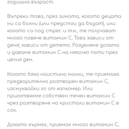
годишна възраст.
Въпреки това, през зимата, когато децата
ни са болни (или предстои да бъдат), или
когато са под стрес и т.н., те получават
много повече витамин С. Това зависи от
деня; зависи от детето. Разделяме дозата
и даваме витамин С на няколко пъти през
целия ден.
Когато бяха наистина малки, те приемаха
предварително разтворен витамин С,
изсмуквайки го от капкомер. Или
приготвяхме собствен течен витамин С
чрез разтваряне на кристали витамин С в
сок.
Докато кърмех, приемах много витамин С,