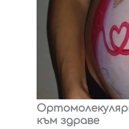
Ортомолекулярн
към здраве