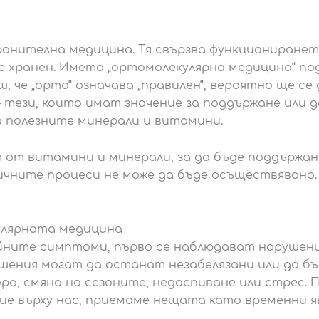
анителна медицина. Тя свързва функциониранет
 е хранен. Името „ортомолекулярна медицина“ по
еш, че „орто“ означава „правилен“, вероятно ще с
– тези, които имат значение за поддържане или 
а полезните минерали и витамини.
 от витамини и минерали, за да бъде поддържан
чните процеси не може да бъде осъществявано.
улярната медицина
ейните симптоми, първо се наблюдават нарушени
ушения могат да останат незабелязани или да 
ора, смяна на сезоните, недоспиване или стрес.
е върху нас, приемаме нещата като временни яв