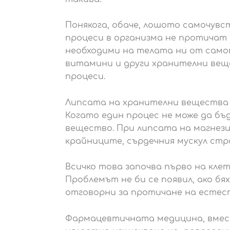
Понякога, обаче, лошото самочувс
процеси в организма не протичат 
необходими на телата ни от самот
витамини и други хранителни веще
процеси.
Липсата на хранителни вещества 
Когато един процес не може да бъ
вещество. При липсата на магнези
крайниците, сърдечния мускул ст
Всичко това започва първо на клет
Проблемът не би се появил, ако б
отговорни за протичане на естест
Фармацевтичната медицина, вмест