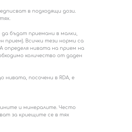
редписват в подходящи дози.
тях.
 да бъдат приемани в малки,
 прием). Всички тези норми са
A определя нивата на прием на
обходимо количество от даден
 нивата, посочени в RDA, е
ините и минералите. Често
ат за криещите се в тях