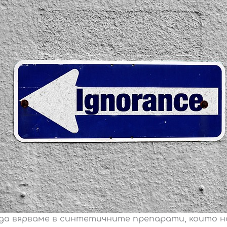
а вярваме в синтетичните препарати, които н