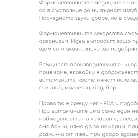
Фармацевтичната медицина се опи
са в състояние да ни върнат изгу
Последното звучи добре, но в същ
Фармацевтичните лекарства съдър
организъм. Идва въпросът: защо пр
щом са такива, значи ще подобрят
Всъщност производителите ни пре
приемаме, вярвайки в добросъвес
витамините, които нямат никакви
силиций, магнезий, йод, бор.
Правото е срещу нея – RDA и подо
При витамините има само един неж
наблюдението на лекарите, специ
сме болни, няма да го намерим, пр
различни от тези при добро здрав