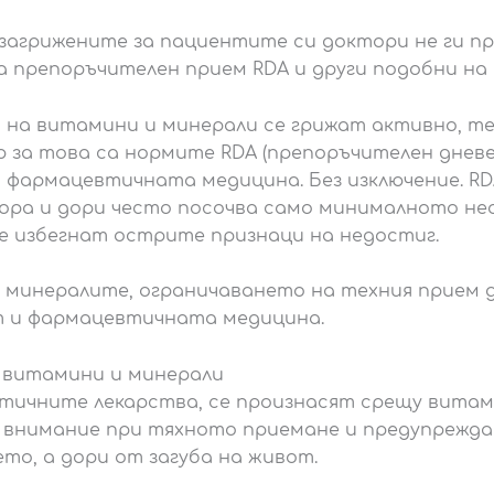
-загрижените за пациентите си доктори не ги п
 препоръчителен прием RDA и други подобни на 
на витамини и минерали се грижат активно, те
 за това са нормите RDA (препоръчителен дневен
 фармацевтичната медицина. Без изключение. RD
хора и дори често посочва само минималното не
се избегнат острите признаци на недостиг.
минералите, ограничаването на техния прием до
ет и фармацевтичната медицина.
 витамини и минерали
ичните лекарства, се произнасят срещу витам
нимание при тяхното приемане и предупреждав
то, а дори от загуба на живот.