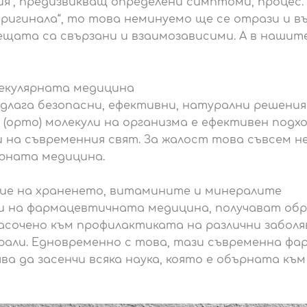
ия“, предизвикващ определени симптоми, процес.
оригинала“, то това неминуемо ще се отрази и въ
 нещата са свързани и взаимозависими. А в наши
екулярната медицина
ага безопасни, ефективни, натурални решения 
(орто) молекули на организма е ефективен подхо
 на съвременния свят. За жалост това съвсем не
рната медицина.
ие на храненето, витамините и минералите
и на фармацевтичната медицина, получават обр
 насочено към профилактиката на различни заболя
али. Едновременно с това, тази съвременна фа
а да засенчи всяка наука, която е обърната къ