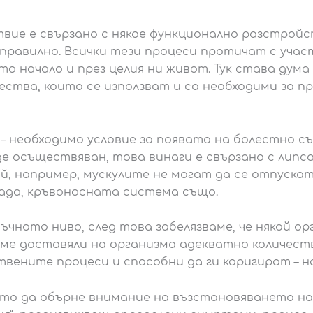
твие е свързано с някое функционално разстрой
правилно. Всички тези процеси протичат с учас
о начало и през целия ни живот. Тук става дума
ства, които се използват и са необходими за п
– необходимо условие за появата на болестно с
де осъществяван, това винаги е свързано с липс
й, например, мускулите не могат да се отпускат
рада, кръвоносната система също.
ъчното ниво, след това забелязваме, че някой ор
яхме доставяли на организма адекватно количес
вените процеси и способни да ги коригират – н
о да обърне внимание на възстановяването на