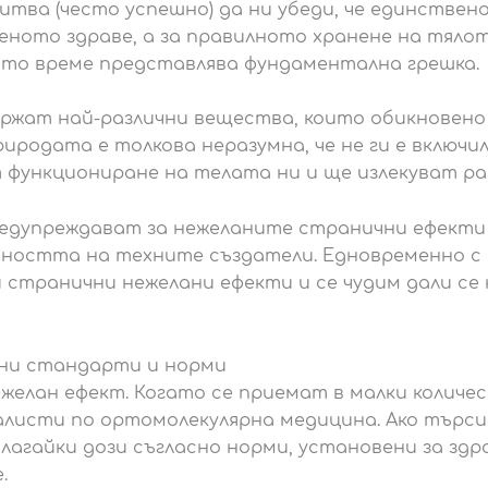
тва (често успешно) да ни убеди, че единстве
беното здраве, а за правилното хранене на тяло
ото време представлява фундаментална грешка.
жат най-различни вещества, които обикновено
иродата е толкова неразумна, че не ги е включил
 функциониране на телата ни и ще излекуват ра
дупреждават за нежеланите странични ефекти о
тността на техните създатели. Едновременно с
 странични нежелани ефекти и се чудим дали се
бни стандарти и норми
елан ефект. Когато се приемат в малки количест
алисти по ортомолекулярна медицина. Ако търс
илагайки дози съгласно норми, установени за здр
е.