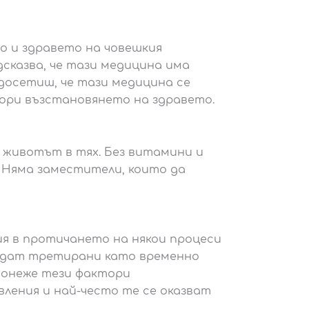
о и здравето на човешкия
дсказва, че тази медицина има
е досетиш, че тази медицина се
дори възстановянето на здравето.
 животът в тях. Без витамини и
 Няма заместители, които да
я в протичането на някои процеси
бъдат третирани като временно
 Понеже тези фактори
ления и най-често те се оказват