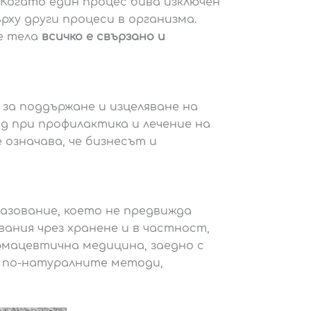
 Когато един процес бива изключен
рху други процеси в организма.
те тела
всичко е свързано и
за поддържане и изцеляване на
д при профилактика и лечение на
 означава, че бизнесът и
азование, което не предвижда
вания чрез хранене и в частност,
рмацевтична медицина, заедно с
м по-натуралните методи,