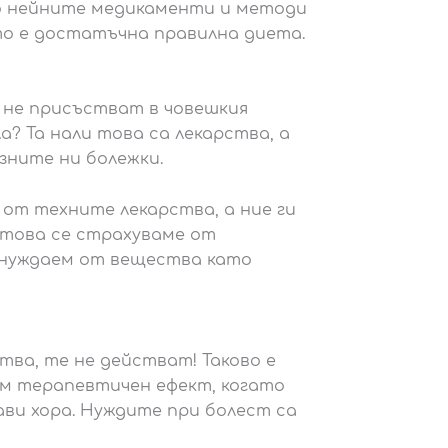
но нейните медикаменти и методи
то е достатъчна правилна диета.
 не присъстват в човешкия
а? Та нали това са лекарства, а
зните ни болежки.
т техните лекарства, а ние ги
 това се страхуваме от
 нуждаем от вещества като
ва, те не действат! Таково е
им терапевтичен ефект, когато
ави хора. Нуждите при болест са