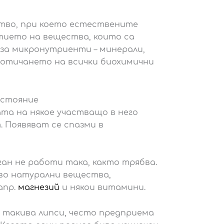
ство, при което естествените
тието на вещества, които са
 за микронутриенти – минерали,
ротичането на всички биохимични
ъстояние
ата на някое участващо в него
. Появяват се спазми в
ган не работи така, както трябва.
тво натурални вещества,
апр.
магнезий
и някои витамини.
 такива липси, често предприема