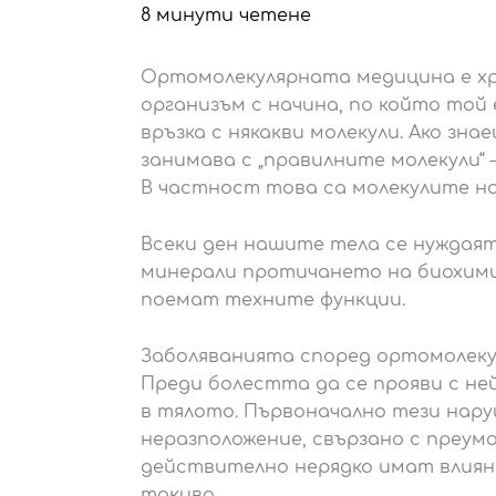
8 минути четене
Ортомолекулярната медицина е хр
организъм с начина, по който той
връзка с някакви молекули. Ако зна
занимава с „правилните молекули“ 
В частност това са молекулите н
Всеки ден нашите тела се нуждаят
минерали протичането на биохими
поемат техните функции.
Заболяванията според ортомолек
Преди болестта да се прояви с н
в тялото. Първоначално тези нар
неразположение, свързано с преум
действително нерядко имат влияни
такива.