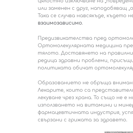
цялостно изключване на „повреден
или заменен с друг, наподобяващ „
Така се случва навсякъде, където
взаимозависимо
.
Предизвикателства пред ортомол
Ортомолекулярната медицина предл
тялото. Доставянето на правилни 
редица здравни проблеми, присъщи
политиката обичат ортомолекуля
Образованието не обръща вниман
Лекарите, които са представител
лекуване чрез храна. То също не е
използването на витамини и минер
фармацевтичната индустрия, успяв
свързани с грижата за здравето.