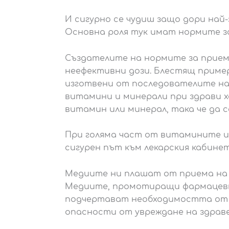
И сигурно се чудиш защо дори най
Основна роля тук имат нормите за
Създателите на нормите за прием 
неефективни дози. Блестящ пример
изготвени от последователите на
витамини и минерали при здрави 
витамин или минерал, така че да 
При голяма част от витамините и 
сигурен път към лекарския кабин
Медиите ни плашат от приема на
Медиите, промотиращи фармацевт
подчертават необходимостта от в
опасности от увреждане на здраве